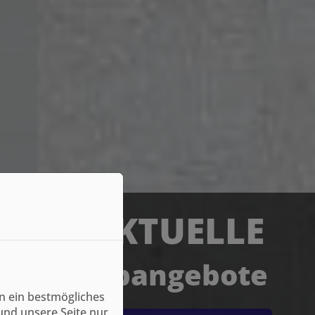
AKTUELLE
Jobangebote
n ein bestmögliches
und unsere Seite nur