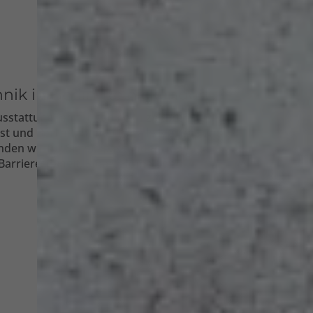
nik in Berlin-Reinickendorf
sstattung fehlt Ihnen noch zu Ihrem
st und Berlin-Frohnau für alle Fragen rund
en wir für Sie die passenden Lösungen,
Barrierefreiheit, Smart Home oder