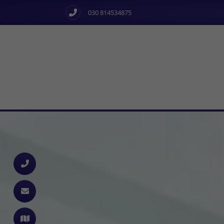
030 814534875
d schließen
ließen
schließen
 schließen
n und schließen
 und schließen